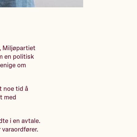
 Miljøpartiet
m en politisk
t enige om
t noe tid å
nt med
te i en avtale.
r varaordfører.