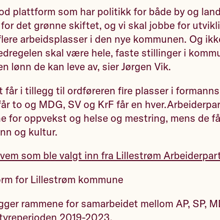
od plattform som har politikk for både by og land
or det grønne skiftet, og vi skal jobbe for utvikl
flere arbeidsplasser i den nye kommunen. Og ikke
vedregelen skal være hele, faste stillinger i komm
n lønn de kan leve av, sier Jørgen Vik.
 får i tillegg til ordføreren fire plasser i forman
får to og MDG, SV og KrF får en hver.Arbeiderpar
 for oppvekst og helse og mestring, mens de få
nn og kultur.
vem som ble valgt inn fra Lillestrøm Arbeiderpart
form for Lillestrøm kommune
egger rammene for samarbeidet mellom AP, SP, M
yreperioden 2019-2023.