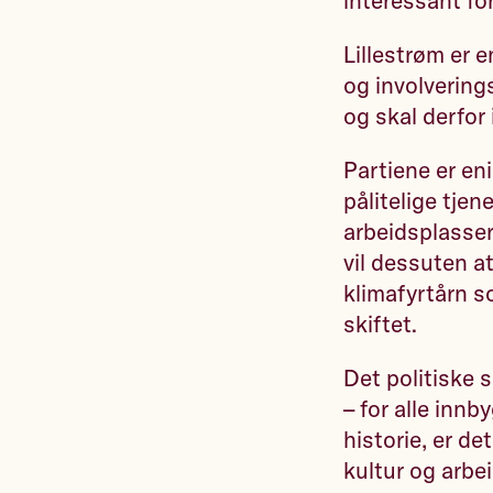
interessant fo
Lillestrøm er e
og involverings
og skal derfor
Partiene er en
pålitelige tjen
arbeidsplasser
vil dessuten a
klimafyrtårn so
skiftet.
Det politiske 
– for alle inn
historie, er de
kultur og arb