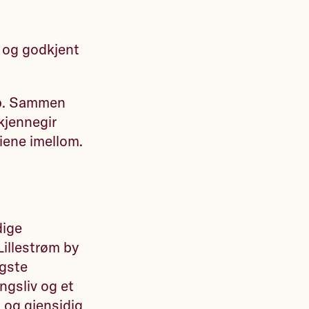
, og godkjent
kap. Sammen
kjennegir
iene imellom.
dige
Lillestrøm by
igste
ngsliv og et
 og gjensidig