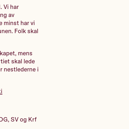
. Vi har
ing av
 minst har vi
unen. Folk skal
nskapet, mens
tiet skal lede
r nestlederne i
i
DG, SV og Krf