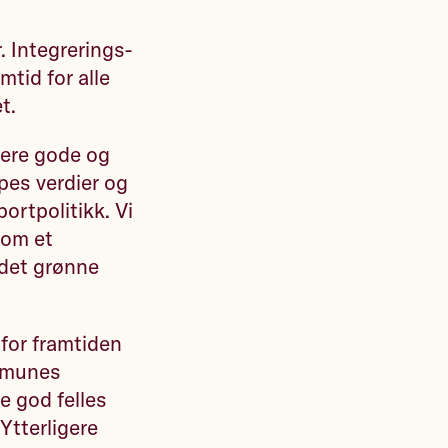
. Integrerings-
mtid for alle
t.
vere gode og
apes verdier og
ortpolitikk. Vi
som et
r det grønne
 for framtiden
ommunes
le god felles
Ytterligere