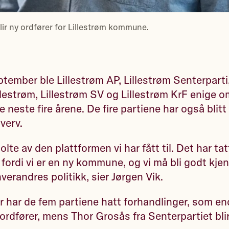
blir ny ordfører for Lillestrøm kommune.
ptember ble Lillestrøm AP, Lillestrøm Senterparti,
llestrøm, Lillestrøm SV og Lillestrøm KrF enige o
e neste fire årene. De fire partiene har også blit
 verv.
tolte av den plattformen vi har fått til. Det har tat
 fordi vi er en ny kommune, og vi må bli godt kje
verandres politikk, sier Jørgen Vik.
er har de fem partiene hatt forhandlinger, som end
 ordfører, mens Thor Grosås fra Senterpartiet bli