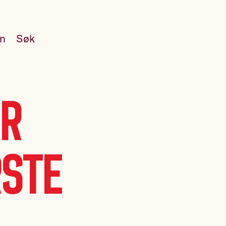
en
Søk
ir
rste