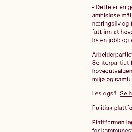
- Dette er en g
ambisiøse mål f
næringsliv og 
fått inn at ho
ha en jobb og e
Arbeiderpartiet
Senterpartiet 
hovedutvalgene
miljø og samfu
Les også:
Se h
Politisk platt
Plattformen l
for kommunest