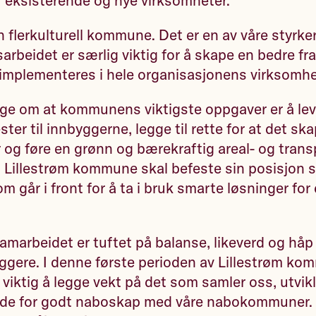
r eksisterende og nye virksomheter.
n flerkulturell kommune. Det er en av våre styrker
arbeidet er særlig viktig for å skape en bedre fra
 implementeres i hele organisasjonens virksomhe
ige om at kommunens viktigste oppgaver er å le
ester til innbyggerne, legge til rette for at det sk
 og føre en grønn og bærekraftig areal- og transp
t Lillestrøm kommune skal befeste sin posisjon 
m går i front for å ta i bruk smarte løsninger fo
samarbeidet er tuftet på balanse, likeverd og håp
byggere. I denne første perioden av Lillestrøm k
t viktig å legge vekt på det som samler oss, utvik
eide for godt naboskap med våre nabokommuner. 