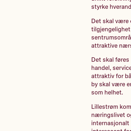
styrke hverand
Det skal være 
tilgjengelighe
sentrumsområd
attraktive nærs
Det skal føres
handel, servic
attraktiv for 
by skal være e
som helhet.
Lillestrøm kom
næringslivet og
internasjonal