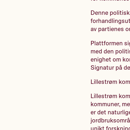
Denne politisk
forhandlingsut
av partienes o
Plattformen si
med den politi
enighet om ko
Signatur på d
Lillestrøm k
Lillestrøm ko
kommuner, med 
er det naturlig
jordbruksområde
unikt forsknin