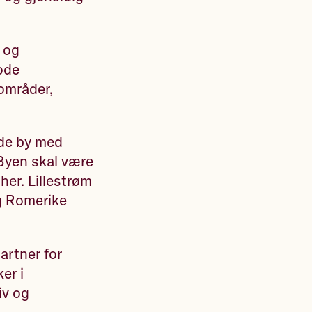
t og
Gode
områder,
nde by med
 Byen skal være
her. Lillestrøm
og Romerike
artner for
er i
iv og