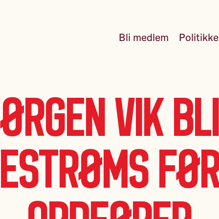
Bli medlem
Politikk
ørgen Vik bl
lestrøms fø