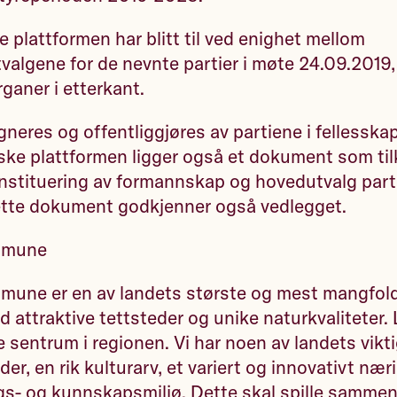
e plattformen har blitt til ved enighet mellom
valgene for de nevnte partier i møte 24.09.2019
rganer i etterkant.
gneres og offentliggjøres av partiene i felless
ske plattformen ligger også et dokument som til
nstituering av formannskap og hovedutvalg part
ette dokument godkjenner også vedlegget.
ommune
mmune er en av landets største og mest mangfol
attraktive tettsteder og unike naturkvaliteter. 
e sentrum i regionen. Vi har noen av landets vikt
r, en rik kulturarv, et variert og innovativt næri
gs- og kunnskapsmiljø. Dette skal spille sammen