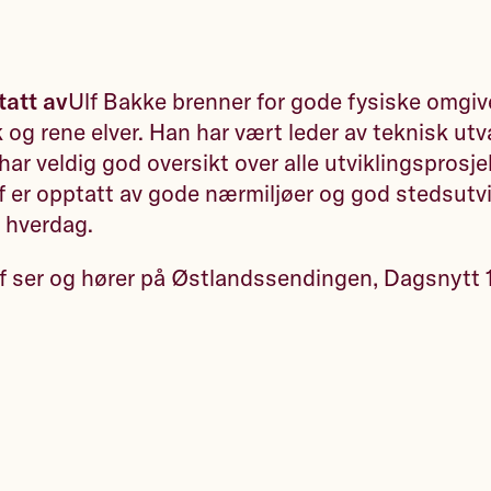
tatt av
Ulf Bakke brenner for gode fysiske omgive
kk og rene elver. Han har vært leder av teknisk ut
har veldig god oversikt over alle utviklingsprosjek
er opptatt av gode nærmiljøer og god stedsutvi
e hverdag.
f ser og hører på Østlandssendingen, Dagsnytt 1