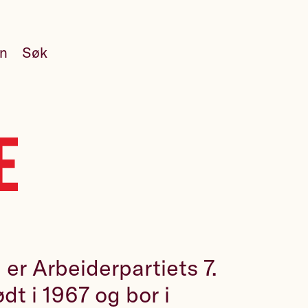
en
Søk
e
 er Arbeiderpartiets 7.
ødt i 1967 og bor i