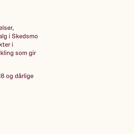
lser,
valg i Skedsmo
ter i
kling som gir
8 og dårlige