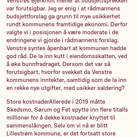
Venstres Bjerkholt mener at budsjettsprekken
var forutsigbar. Jeg er enig i at rådmannens
budsjettforslag ga grunn til mye usikkerhet
rundt kommunens framtidige økonomi. Derfor
valgte vi i posisjonen å være moderate i de
endringene vi gjorde i rådmannens forslag.
Venstre syntes åpenbart at kommunen hadde
god råd. De la inn kutt i eiendomsskatten, ved
å øke bunnfradraget. Dersom det var så
forutsigbart, hvorfor svekket da Venstre
kommunens inntekter, samtidig som de la inn
en rekke nye utgifter, med usikker saldering?
Store kostnaderAllerede i 2019 måtte
Skedsmo, Sørum og Fet spytte inn flere titalls
millioner for å dekke kostnader knyttet til
sammenslåingen. Selv om vi nå er blitt
Lillestrøm kommune, er det fortsatt store