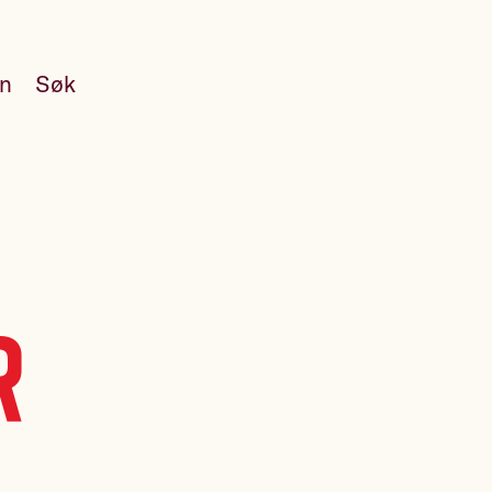
en
Søk
r