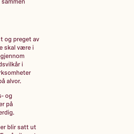
vi sammen
st og preget av
e skal være i
er gjennom
svilkår i
irksomheter
å alvor.
s- og
er på
erdig.
r blir satt ut