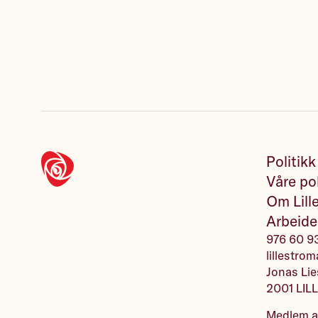
Politikk
Våre pol
Om Lill
Arbeide
976 60 9
lillestr
Jonas Lie
2001 LI
Medlem 