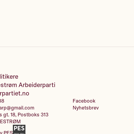
itikere
estrøm Arbeiderparti
rpartiet.no
38
Facebook
omarp@gmail.com
Nyhetsbrev
s gt. 18, Postboks 313
LLESTRØM
av
PES