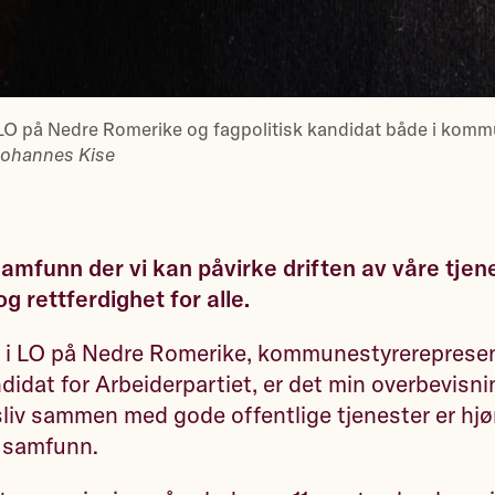
O på Nedre Romerike og fagpolitisk kandidat både i kommu
Johannes Kise
samfunn der vi kan påvirke driften av våre tjen
og rettferdighet for alle.
 i LO på Nedre Romerike, kommunestyrereprese
didat for Arbeiderpartiet, er det min overbevisni
sliv sammen med gode offentlige tjenester er hjø
 samfunn.