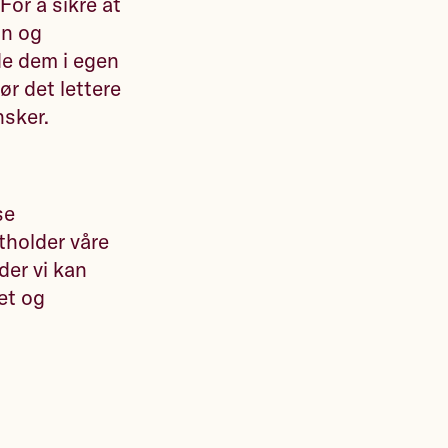
For å sikre at
on og
de dem i egen
ør det lettere
nsker.
se
tholder våre
der vi kan
tet og