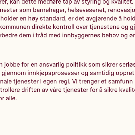
ører, kan dette medføre tap av styring og kvalitet. 
jenester som barnehager, helsevesenet, renovasj
 holder en høy standard, er det avgjørende å hol
r kommunen direkte kontroll over tjenestene og gj
orbedre dem i tråd med innbyggernes behov og ø
jobbe for en ansvarlig politikk som sikrer seriø
d gjennom innkjøpsprosesser og samtidig oppret
ale tjenester i egen regi. Vi trenger et samfunn 
rollere driften av våre tjenester for å sikre kvali
r alle.