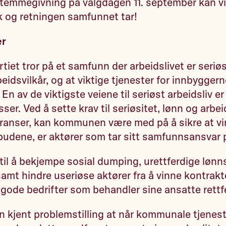
temmegivning på valgdagen 11. september kan 
kk og retningen samfunnet tar!
er
rtiet tror på et samfunn der arbeidslivet er seriø
idsvilkår, og at viktige tjenester for innbyggern
En av de viktigste veiene til seriøst arbeidsliv 
er. Ved å sette krav til seriøsitet, lønn og arbeid
anser, kan kommunen være med på å sikre at v
udene, er aktører som tar sitt samfunnsansvar p
a til å bekjempe sosial dumping, urettferdige lønn
 samt hindre useriøse aktører fra å vinne kontrakt
gode bedrifter som behandler sine ansatte rettf
n kjent problemstilling at når kommunale tjeneste