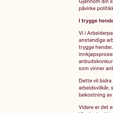
Gjennom din s
påvirke politi
I trygge hend
Vi i Arbeiderpa
anstendige arbe
trygge hender. 
innkjøpsprosess
anbudskonkurr
som vinner anb
Dette vil bidr
arbeidsvilkår,
bekostning av 
Videre er det e