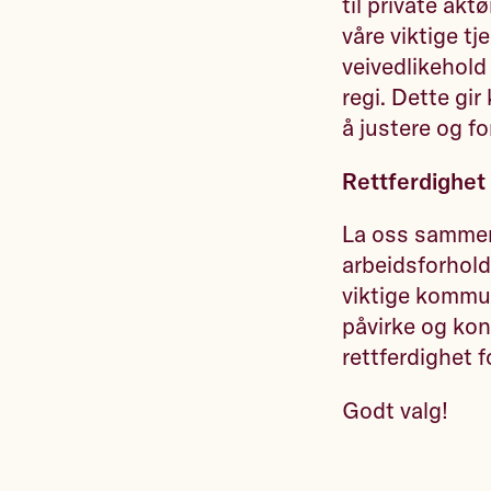
til private akt
våre viktige t
veivedlikehold
regi. Dette gi
å justere og f
Rettferdighet
La oss sammen 
arbeidsforhol
viktige kommun
påvirke og kont
rettferdighet fo
Godt valg!